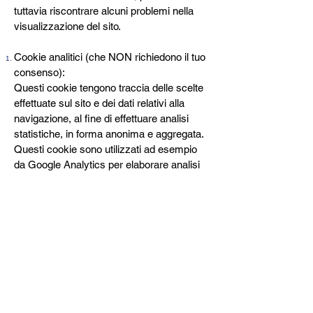
tuttavia riscontrare alcuni problemi nella
visualizzazione del sito.
Cookie analitici (che NON richiedono il tuo
consenso):
Questi cookie tengono traccia delle scelte
effettuate sul sito e dei dati relativi alla
navigazione, al fine di effettuare analisi
statistiche, in forma anonima e aggregata.
Questi cookie sono utilizzati ad esempio
da Google Analytics per elaborare analisi
statistiche sulle modalità di navigazione
degli utenti sul sito attraverso i computer o
le applicazioni mobile, sul numero di
pagine visitate o il numero di click effettuati
su una pagina durante la navigazione di un
sito. Trattiamo i risultati di queste analisi in
maniera anonima ed esclusivamente per
finalità statistiche solo se il fornitore di
servizi utilizza i cookie in connessione al