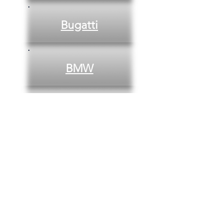
Bugatti
BMW
Pagani
Elettriche
Monoposto