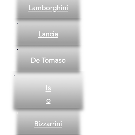
Lamborghini
Lancia
De Tomaso
Is
o
Bizzarrini