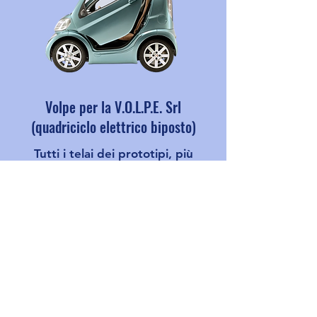
Volpe per la V.O.L.P.E. Srl
(quadriciclo elettrico biposto)
Tutti i telai dei prototipi, più
componenti e particolari
Marchesi & C. S.r.l.
Tel:
059282722
Email:
commerciale@marchesimodena.com
Via dei Tipografi 29/32, 41122, Modena (MO)
P.IVA. IT00158050369 - Reg. Imp. Mo 18474 -