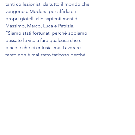
tanti collezionisti da tutto il mondo che 
vengono a Modena per affidare i 
propri gioielli alle sapienti mani di 
Massimo, Marco, Luca e Patrizia.
“Siamo stati fortunati perché abbiamo 
passato la vita a fare qualcosa che ci 
piace e che ci entusiasma. Lavorare 
tanto non è mai stato faticoso perché 
la nostra passione e le nostre 
competenze ci hanno permesso di far 
parte di qualcosa di più grande: la 
storia delle vetture da corsa e da strada 
italiane.” queste parole di Umberto e 
Mauro raccontano meglio di qualsiasi 
altro scritto ciò che incarna l’essenza di 
quegli anni, momenti che hanno 
cambiato il mondo della telaistica e 
dell’automotive.